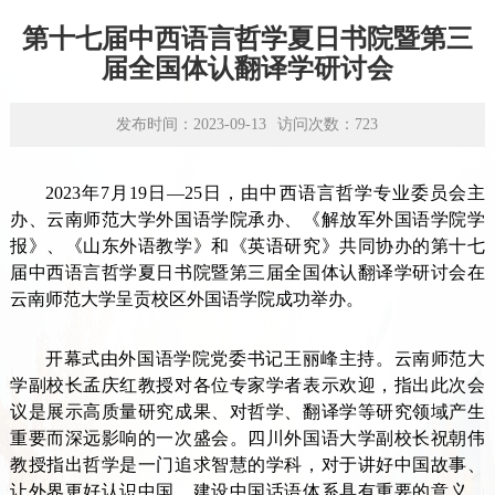
学术平台
第十七届中西语言哲学夏日书院暨第三
资源下载
届全国体认翻译学研讨会
发布时间：2023-09-13
访问次数：
723
2023
年
7
月
19
日—25日，由中西语言哲学专业委员会主
办、云南师范大学外国语学院承办、《解放军外国语学院学
报》、《山东外语教学》和《英语研究》共同协办的第十七
届中西语言哲学夏日书院暨第三届全国体认翻译学研讨会在
云南师范大学呈贡校区外国语学院成功举办。
开幕式由外国语学院党委书记王丽峰主持。云南师范大
学副校长孟庆红教授对各位专家学者表示欢迎，指出此次会
议是展示高质量研究成果、对哲学、翻译学等研究领域产生
重要而深远影响的一次盛会。四川外国语大学副校长祝朝伟
教授指出哲学是一门追求智慧的学科，对于讲好中国故事、
让外界更好认识中国、建设中国
话语体系
具有
重要的
意义。