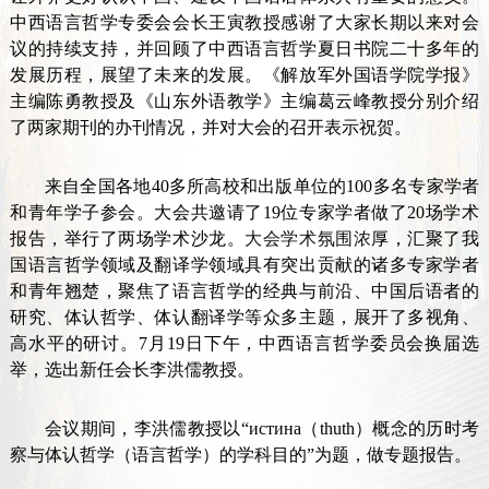
中西语言哲学专委会会长王寅教授感谢了大家长期以来对会
议的持续支持，并回顾了中西语言哲学夏日书院二十多年的
发展历程，展望了未来的发展。《解放军外国语学院学报》
主编陈勇教授及《山东外语教学》主编葛云峰教授分别介绍
了两家期刊的办刊情况，并对大会的召开表示祝贺。
来自全国各地
40
多所高校和出版单位的
100
多名专家学者
和青年学子参会。大会共邀请了19位专家学者做了20场学术
报告，举行了两场学术沙龙。
大会学术氛围浓
厚，汇聚了我
国语言哲学领域及翻译学领域具有突出贡献的诸多专家学者
和青年翘楚，聚焦了语言哲学的经典与前沿、中国后语者的
研究、体认哲学、体认翻译学等众多主题，展开了多视角、
高水平的研讨。
7
月
19
日下午，中西语言哲学委员会换届选
举，选出新任会长李洪儒教授。
会议期间，李洪儒教授以“
истина
（
thuth
）
概念的历时考
察与体认哲学（语言哲学）的学科目的”为题，做专题报告。