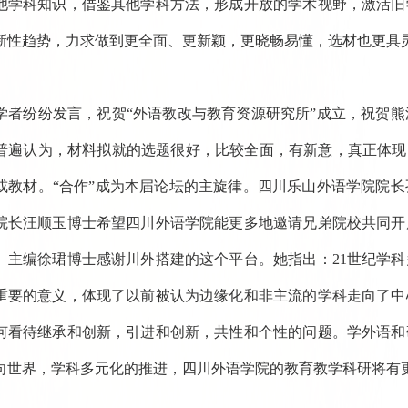
他学科知识，借鉴其他学科方法，形成开放的学术视野，激活旧
新性趋势，力求做到更全面、更新颖，更晓畅易懂，选材也更具
学者纷纷发言，祝贺“外语教改与教育资源研究所”成立，祝贺
普遍认为，材料拟就的选题很好，比较全面，有新意，真正体现
或教材。“合作”成为本届论坛的主旋律。四川乐山外语学院院
院长汪顺玉博士希望四川外语学院能更多地邀请兄弟院校共同开
》主编徐珺博士感谢川外搭建的这个平台。她指出：21世纪学
重要的意义，体现了以前被认为边缘化和非主流的学科走向了中
何看待继承和创新，引进和创新，共性和个性的问题。学外语和
向世界，学科多元化的推进，四川外语学院的教育教学科研将有