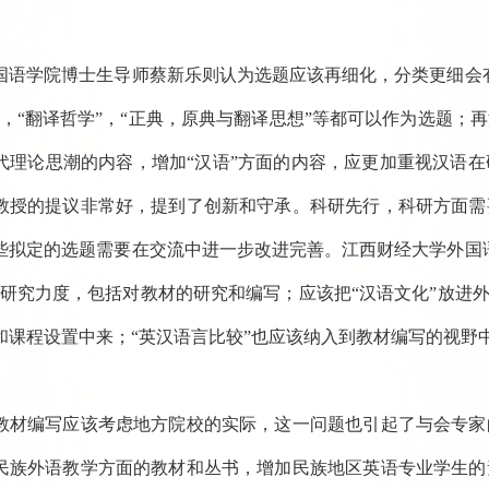
国语学院博士生导师蔡新乐则认为选题应该再细化，分类更细会
”，“翻译哲学”，“正典，原典与翻译思想”等都可以作为选题
代理论思潮的内容，增加“汉语”方面的内容，应更加重视汉语
教授的提议非常好，提到了创新和守承。科研先行，科研方面需
些拟定的选题需要在交流中进一步改进完善。江西财经大学外国
大研究力度，包括对教材的研究和编写；应该把“汉语文化”放进
和课程设置中来；“英汉语言比较”也应该纳入到教材编写的视野
教材编写应该考虑地方院校的实际，这一问题也引起了与会专家
民族外语教学方面的教材和丛书，增加民族地区英语专业学生的