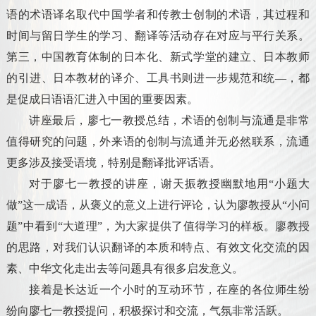
语的术语译名取代中国学者和传教士创制的术语，其过程和
时间与留日学生的学习、翻译等活动存在对应与平行关系。
第三，中国教育体制的日本化、新式学堂的建立、日本教师
的引进、日本教材的译介、工具书则进一步规范和统—，都
是促成日语语汇进入中国的重要因素。
讲座最后，廖七一教授总结，术语的创制与流通是非常
值得研究的问题，外来语的创制与流通并无必然联系，流通
更多涉及接受语境，特别是翻译批评话语。
对于廖七一教授的讲座，谢天振教授幽默地用“小题大
做”这一成语，从褒义的意义上进行评论，认为廖教授从“小问
题”中看到“大道理”，为大家提供了值得学习的样板。廖教授
的思路，对我们认识翻译的本质和特点、有效文化交流的因
素、中华文化走出去等问题具有很多启发意义。
接着是长达近一个小时的互动环节，在座的各位师生纷
纷向廖七一教授提问，积极探讨和交流，气氛非常活跃。