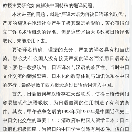
教授主要研究如何解决中国特殊的翻译问题。
本次讲座的问题，就是“严译术语为何被日语译名取代”。
严复的翻译在晚清社会产生了极其深远的影响，苦心孤诣创
立了许多术语概念的译名。但是这些术语大多数被日语译名
取代，未能沿用下去。
要论译名精确、理据的充分，严复的译名具有相当优
势。那么为什么国人没有接受严复的译名而沿用日语译名
呢？廖七一教授认为，日语译名与汉语的兼容性、当时中日
文化交流的骤然繁荣、日本化的教育体制与知识体系在中国
的盛行，最终导致了西方概念通过日语借词进入中国。
首先，日语借词与汉语存在天然联系，使得日语借词很
容易被现代汉语吸收，为日语借词的使用制造了有利的条
件。其次，甲午战争之后的1998年到1907年是中国近代史上
中日文化交往的重要十年：清政府鼓励国人留学日本；日本
政府也积极回应，为留日的中国学生创造有利条件。借自日