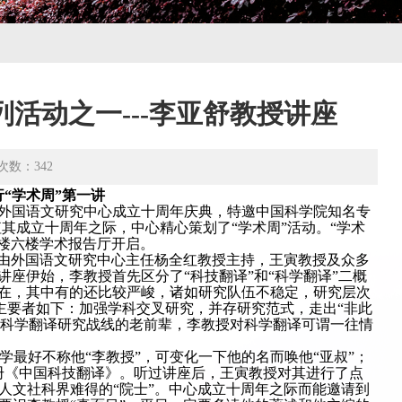
活动之一---李亚舒教授讲座
次数：
342
“学术周”第一讲
基地外国语文研究中心成立十周年庆典，特邀中国科学院知名专
其成立十周年之际，中心精心策划了“学术周”活动。“学术
文楼六楼学术报告厅开启。
座由外国语文研究中心主任杨全红教授主持，王寅教授及众多
讲座伊始，李教授首先区分了“科技翻译”和“科学翻译”二概
在，其中有的还比较严峻，诸如研究队伍不稳定，研究层次
主要者如下：加强学科交叉研究，并存研究范式，走出“非此
国科学翻译研究战线的老前辈，李教授对科学翻译可谓一往情
。
最好不称他“李教授”，可变化一下他的名而唤他“亚叔”；
册《中国科技翻译》。听过讲座后，王寅教授对其进行了点
人文社科界难得的“院士”。中心成立十周年之际而能邀请到