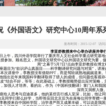
祝《外国语文》研究中心10周年系列
发布时间：2015-12-07
访问
李亚舒
教授来中心举办讲座并举行
5月7日上午，四川外语学院举行了重庆市人文社会科学重点研究
教授参加。顾名思义，外国语文研究中心以外国语文研究为要，值
周”之幕于5月7日7点由李亚舒教授在博
座题目为“欲识庐山真面目——科学翻译研究问题与对策”，讲
本次讲座中，李教授没有借助PPT，而是驾轻就熟地娓娓道来。
他指出近年来我国科学翻译取得了骄人的成绩，但问题也客观存
张皮”结合不好，等等；在此基础上，李教授顺势提出应对策略，
区，加强人才培养。看的出，作为《中国科技翻译》掌门人和我
深而又洞察入微
座给人思考与启迪甚多，他的某些言行感人至深，比如，他让同学
他见同学们那么好学，当即答应回北京后为在座每位同学寄赠一
李教授来自中国科学院，治学谨严而又成果丰硕，可以说是我国