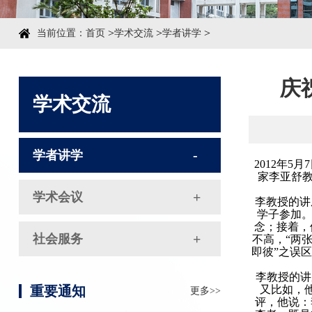
>
>
>
当前位置：
首页
学术交流
学者讲学
庆
学术交流
学者讲学
2012年
家李亚舒
学术会议
李教授的讲
学子参加。
念；接着，
社会服务
不高，“两
即彼”之误
李教授的讲
又比如，
重要通知
更多>>
评，他说：