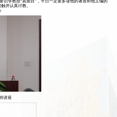
要识李教授“真面目”，平日一定要多读他的著述和他主编的
接触并认真讨教。
心
持讲座