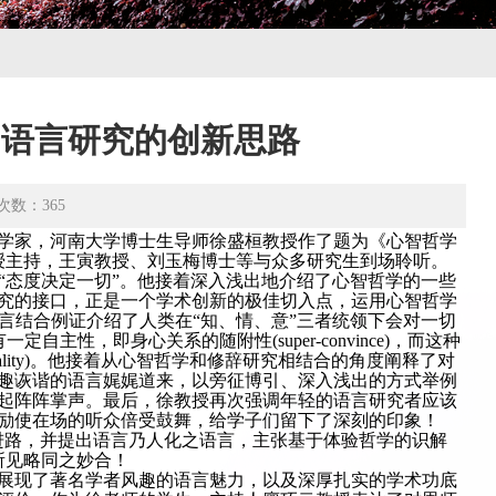
：语言研究的创新思路
次数：
365
语言学家，河南大学博士生导师徐盛桓教授作了题为《心智哲学
授主持，王寅教授、刘玉梅博士等与众多研究生到场聆听。
“态度决定一切”。他接着深入浅出地介绍了心智哲学的一些
究的接口，正是一个学术创新的极佳切入点，运用心智哲学
言结合例证介绍了人类在“知、情、意”三者统领下会对一切
定自主性，即身心关系的随附性(super-convince)，而这种
nality)。他接着从心智哲学和修辞研究相结合的角度阐释了对
趣诙谐的语言娓娓道来，以旁征博引、深入浅出的方式举例
起阵阵掌声。最后，徐教授再次强调年轻的语言研究者应该
励使在场的听众倍受鼓舞，给学子们留下了深刻的印象！
进路，并提出语言乃人化之语言，主张基于体验哲学的识解
所见略同之妙合！
展现了著名学者风趣的语言魅力，以及深厚扎实的学术功底