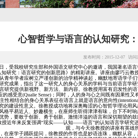
心智哲学与语言的认知研究
发布时间：2015-12-07
访问
6月9日，受我校研究生部和外国语文研究中心的邀请，我国著名
认知研究：语言研究的创新思路》的精彩讲座。讲座由廖巧云教
从青年学者应树立严谨创新的治学精神谈起，幽默地寄语学子们
研究成果，指出了这一研究人的身心关系的学科与当前语言学研
言研究提供新视野、新方法、新内容。徐教授用富有启发性的语
感受意(Qualie Sense)；同时，人的身与心之间既有因果性又有一
主性相结合的身心关系表征在语言上就是语言的意向性(intentio
究的建设性意义。徐教授成功地将深奥晦涩的心智哲学理论用风
风格平易近人、妙趣横生，在座师生听得津津有味，台下不时响
优势，要敢于创新、勇于创新。激情洋溢的语言和深切期望的鼓
教授近年来反复强调“现实——认知——语言”的认知语言学研究
观，与今天徐教授的讲座有英雄
，在座学子踊跃提问，徐教授的作答也是妙语连珠，幽默从容，