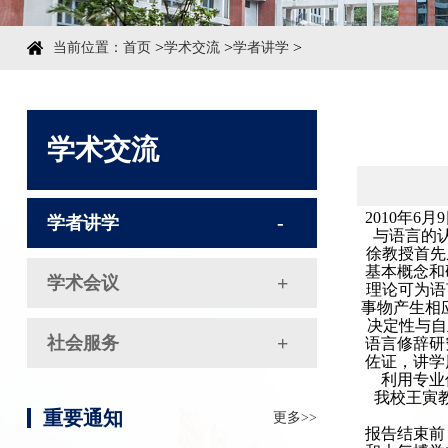
>
>
>
当前位置：
首页
学术交流
学者讲学
学术交流
2010年
学者讲学
与语言的
徐教授首先
基本概念和
学术会议
理论可为语
事物产生相应的
决定性与自
社会服务
语言修辞研
佐证，讲学
利用专业
我校王寅
重要通知
更多>>
报告结束前