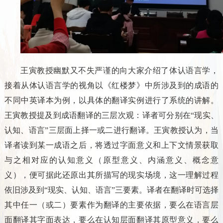
王寅教授幽默又不失严谨的向大家介绍了体认语言学，
接着从体认语言学的视角以《红楼梦》中所涉及到的成语的
不同中英译本为例，以具体的翻译实例进行了系统的讲解。
王寅教授提及到成语翻译的三层次观：译者可分别在“现实、
认知、语言”三层面上择一或二进行翻译。王寅教授认为，当
译者读到某一成语之后，将透过字面意义和上下文情景获取
与之相对应的认知意义（原型意义、内涵意义、概念意
义），便可据此还原出其所描写的现实场境，这一理解过程
依旧涉及到“现实、认知、语言”三要素。译者在翻译时可选择
其中任一（或二）要素作为翻译的主要依据，要么在语言层
面翻译其字面表达，要么在认知层面翻译其原型意义，要么