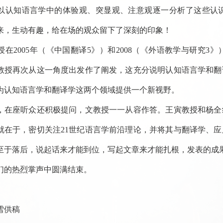
以认知语言学中的体验观、突显观、注意观逐一分析了这些认
来，生动有趣，给在场的观众留下了深刻的印象！
授在2005年（《中国翻译5》）和2008（《外语教学与研究
教授再次从这一角度出发作了阐发，这充分说明认知语言学和翻
为认知语言学和翻译学这两个领域提供一个新视野。
，在座听众还积极提问，文教授一一从容作答。王寅教授和杨全
就在于，密切关注21世纪语言学前沿理论，并将其与翻译学、
至于落后，说起话来才能到位，写起文章来才能扎根，发表的成
们的热烈掌声中圆满结束。
雪供稿