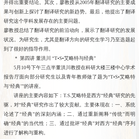
并得出重要结论。其次，廖教授从2005年翻译研究的主要成
果与创新上探讨了翻译研究的新趋势。最后，他提出了翻译
研究这个学科发展存在的主要问题。
廖教授总结了翻译研究的前沿动向，展示了翻译研究的发展
状况。为研究生，尤其是翻译方向的研究生学习乃至选题起
到了很好的指导作用。
＊ 第四讲 董洪川 “T•S•艾略特与经典”
5月10号下午三点半董洪川教授在科研大楼三楼中心学术
报告厅面向部分研究生以及青年教师做了题为“T•S•艾略特
与‘经典’”的讲座。
讲座的主要内容如下：T.S.艾略特是西方“经典”研究的先
驱，对“经典”研究作出了较大贡献。主要体现在：一、系统
论述了“经典”的深刻内涵；二、通过重新阐释“传统”而明
确“经典”的当代性；三、通过批评“经典”对西方“经典”序列
进行了解构与重构。