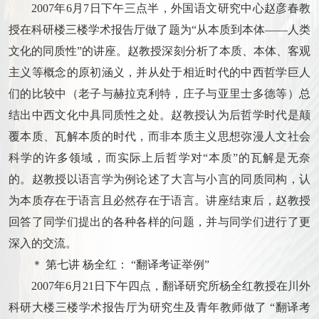
2007年6月7日下午三点半，外国语文研究中心赵彦春教
授在科研楼三楼学术报告厅做了题为“从本质到本体——人类
文化的同质性”的讲座。赵教授深刻分析了本质、本体、客观
主义等概念的原初涵义，并从处于相近时代的中西哲学巨人
们的比较中（老子与赫拉克利特，庄子与亚里士多德等）总
结出中西文化中具同质性之处。赵教授认为后哲学时代是颠
覆本质、瓦解本质的时代，而非本质主义思想弥漫人文社会
科学的许多领域，而实际上后哲学对“本质”的瓦解是无奈
的。赵教授以语言学为例论述了大言与小言的同质同构，认
为本质存在于语言且必然存在于语言。讲座结束后，赵教授
回答了同学们提出的各种各样的问题，并与同学们进行了更
深入的交流。
＊ 第七讲 杨全红： “翻译考证举例”
2007年6月21日下午四点，翻译研究所杨全红教授在川外
科研大楼三楼学术报告厅为研究生及青年教师做了 “翻译考