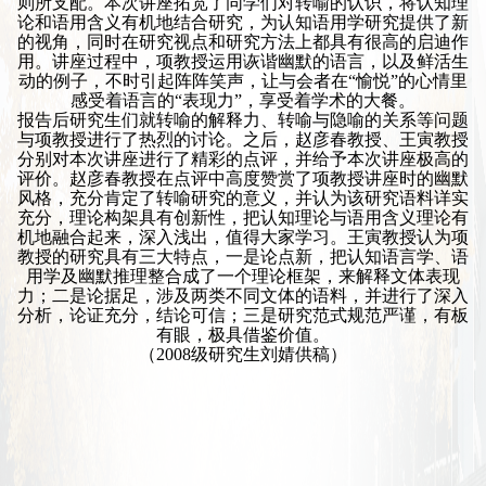
则所支配。本次讲座拓宽了同学们对转喻的认识，将认知理
论和语用含义有机地结合研究，为认知语用学研究提供了新
的视角，同时在研究视点和研究方法上都具有很高的启迪作
用。讲座过程中，项教授运用诙谐幽默的语言，以及鲜活生
动的例子，不时引起阵阵笑声，让与会者在“愉悦”的心情里
感受着语言的“表现力”，享受着学术的大餐。
报告后研究生们就转喻的解释力、转喻与隐喻的关系等问题
与项教授进行了热烈的讨论。之后，赵彦春教授、王寅教授
分别对本次讲座进行了精彩的点评，并给予本次讲座极高的
评价。赵彦春教授在点评中高度赞赏了项教授讲座时的幽默
风格，充分肯定了转喻研究的意义，并认为该研究语料详实
充分，理论构架具有创新性，把认知理论与语用含义理论有
机地融合起来，深入浅出，值得大家学习。王寅教授认为项
教授的研究具有三大特点，一是论点新，把认知语言学、语
用学及幽默推理整合成了一个理论框架，来解释文体表现
力；二是论据足，涉及两类不同文体的语料，并进行了深入
分析，论证充分，结论可信；三是研究范式规范严谨，有板
有眼，极具借鉴价值。
（2008级研究生刘婧供稿）