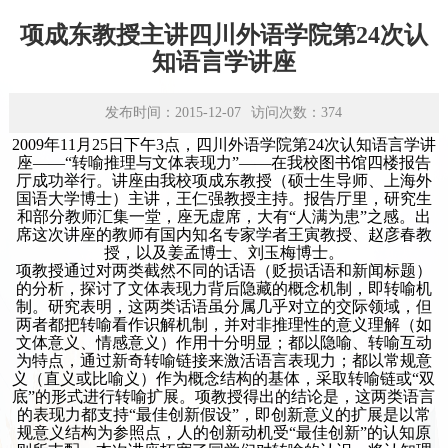
学术平台
项成东教授主讲四川外语学院第24次认
资源下载
知语言学讲座
发布时间：2015-12-07
访问次数：
374
2009年11月25日下午3点，四川外语学院第24次认知语言学讲
座——“转喻推理与文体表现力”——在我校图书馆四楼报告
厅成功举行。讲座由我校项成东教授（硕士生导师、上海外
国语大学博士）主讲，王仁强教授主持。报告厅里，研究生
和部分教师汇集一堂，座无虚席，大有“人满为患”之感。出
席这次讲座的教师有国内知名专家学者王寅教授、赵彦春教
授，以及姜孟博士、刘玉梅博士。
项教授通过对两类截然不同的话语（贬损话语和新闻标题）
的分析，探讨了文体表现力背后隐藏的概念机制，即转喻机
制。研究表明，这两类话语虽分属几乎对立的交际领域，但
两者都把转喻看作识解机制，并对非推理性的意义理解（如
文体意义、情感意义）作用十分明显；都以隐喻、转喻互动
为特点，通过新奇转喻链接来激活语言表现力；都以常规意
义（直义或比喻义）作为概念结构的基体，采取转喻链或“双
底”的形式进行转喻扩展。项教授得出的结论是，这两类语言
的表现力都支持“最佳创新假设”，即创新意义的扩展是以常
规意义结构为参照点，人的创新动机受“最佳创新”的认知原