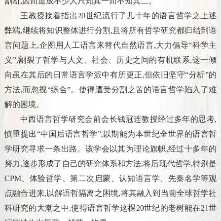
割断,因而造成不少人只知其一而不知其二。
王教授接着指出20世纪流行了几十年的语言哲学之上述
弊端,继续将知识整体进行分割,且将所有哲学研究都归结到语
言问题上,企图用人工语言来替代自然语言,大力倡导“科学主
义”,割裂了哲学与人文、社会、历史之间的有机联系,这一倾
向虽在其后的日常语言学派中有所更正,但依旧坚守“分析”的
方法,而忽视“综合”。使得遭受分割之苦的语言哲学陷入了难
解的困境。
中西语言哲学研究会前会长钱冠连教授经过多年的思考,
慎重提出“中国后语言哲学”,以期能为本世纪全世界的语言哲
学研究寻求一条出路。该学会以其为理论旗帜,经过十多年的
努力,逐步形成了自己的研究体系和方法,将后现代哲学,特别是
CPM、体验哲学、第二次启蒙、认知语言学、先秦名学等观
点融合进来,以解语哲隔离之困境,将其融入到当前全球哲学社
科研究的大潮之中,使得语言哲学这棵20世纪的老树能在21世