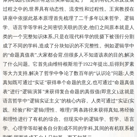
过程之中的,世界具有动态性、流变性和过程性。王寅教授在
讲座中依据此基本原理首先梳理了二千多年以来哲学、逻辑
学、语言学等学科之间密切关联的历史,他们之间原本就是人
类的一个完整知识体系,只是在现代科学的统摄下被强行分割
成了不同的学科,造成了分块知识的不完整性。例如逻辑学中
的“命题真值表”,大家都会背,但很多人不知道该表的目的,解决
了什么问题。它首先由维特根斯坦于1922年提出,后得到罗素
等大力支持,解决了哲学中争论了数百年的“认识论”问题:人类
真知既可通过“实证”获得单个命题的意义,也可通过“命题真值
表”进行“逻辑演算”来获得复合命题的真假值(即意义),这就是
语言哲学中“逻辑实证主义”的核心内容。人类可通过“实证(实
践、经验)”和“逻辑(理性、唯理)”两条路径来获得真知,将经验
和理性进行了有机的综合。但现实中的逻辑学、哲学、语言
学、心理学等却被各自分割成不同的学科,其间的有机联系被