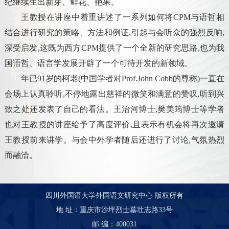
纪继续生出新芽、鲜花、艳果。
王教授在讲座中着重讲述了一系列如何将CPM与语哲相
结合进行研究的策略、方法和例证,引起与会听众的强烈反响,
深受启发,这既为西方CPM提供了一个全新的研究思路,也为我
国语哲、语言学发展开辟了一个可待开发的新领域。
年已91岁的柯老(中国学者对Prof.John Cobb的尊称)一直在
会场上认真聆听,不停地露出慈祥的微笑和满意的赞叹,听到兴
致之处还发表了自己的看法。王治河博士,樊美筠博士等学者
也对王教授的讲座给予了高度评价,且表示有机会将再次邀请
王教授前来讲学。与会中外学者随后还进行了讨论,气氛热烈
而融洽。
四川外国语大学外国语文研究中心 版权所有
地 址：重庆市沙坪烈士墓壮志路33号
邮 编：400031