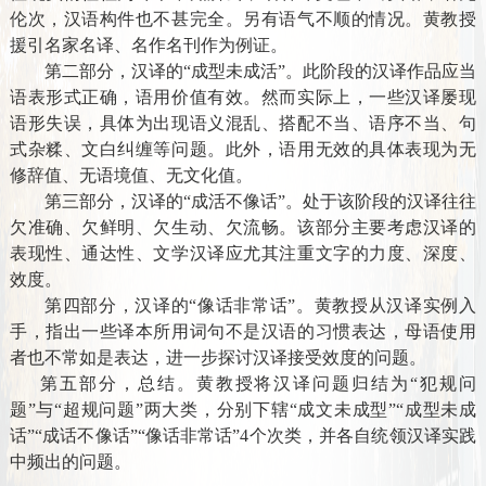
伦次，汉语构件也不甚完全。另有语气不顺的情况。黄教授
援引名家名译、名作名刊作为例证。
第二部分，汉译的“成型未成活”。
此阶段的汉译作品应当
语表形式正确，语用价值有效。然而实际上，一些汉译屡现
语形失误，具体为出现语义混乱、搭配不当、语序不当、句
式杂糅、文白纠缠等问题。此外，语用无效的具体表现为无
修辞值、无语境值、无文化值。
第三部分，汉译的“成活不像话”。
处于该阶段的汉译往往
欠准确、欠鲜明、欠生动、欠流畅。该部分主要考虑汉译的
表现性、通达性、文学汉译应尤其注重文字的力度、深度、
效度。
第四部分，汉译的
“像话非常话”。黄教授从汉译实例入
手，指出一些译本所用词句不是汉语的习惯表达，母语使用
者也不常如是表达，进一步探讨汉译接受效度的问题。
第五部分，总结。
黄教授将汉译问题归结为
“犯规问
题”与“超规问题”两大类，分别下辖“成文未成型”“成型未成
话”“成话不像话”“像话非常话”4个次类，并各自统领汉译实践
中频出的问题。