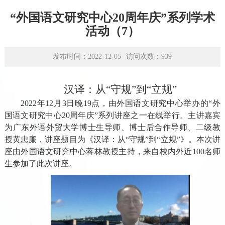
学术平台
“外国语文研究中心20周年庆”系列学术
资源下载
活动（7）
发布时间：2022-12-05
访问次数：
939
汉译：从
“
守规
”
到
“
立规
”
2022
年
12月3日晚19
点
，由外国语文研究中心举办的
“
外
国语文研究中心
20周年庆
”
系列讲座
之一
在线举行。主讲嘉宾
为广东外语外贸大学博士生导师、博士后合作导师、二级教
授黄忠廉，讲座题目为
《
汉译：从
“
守规
”
到
“
立规
”
》
。本次讲
座由外国语文研究中心蒋林教授主持，
来自校内外
近
100名师
生
参加
了此次讲座。