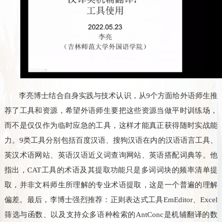
李亮博士结合自身实践与技术认识，从
9
个方面给外语师生推
荐了工具和资源，希望外语师生要把这些资源当做平时训练场，
而不是仅仅作为临时应急的工具，这样才能真正获得随时实战能
力。
9
类工具分别包括百度汉语、搜狗汉语在内的汉语语言工具、
英汉术语网站、英语汉语近义词查询网站、英语搭配词典等。他
指出，
CAT
工具的术语及其提取功能只是多词词块的频率清单提
取，并非文科师生所理解的专业术语提取，这是一个普遍的理解
偏差。最后，李博士强烈推荐：正则表达式工具
EmEditor
、
Excel
筛选与函数、以及支持众多语种检索的
AntConc
是机辅翻译的数