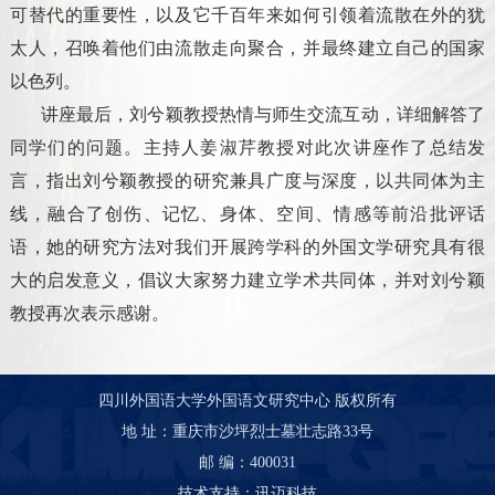
可替代的重要性，以及它千百年来如何引领着流散在外的犹
太人，召唤着他们由流散走向聚合，并最终建立自己的国家
以色列。
讲座最后，刘兮颖教授热情与师生交流互动，详细解答了
同学们的问题。主持人姜淑芹教授对此次讲座作了总结发
言，指出刘兮颖教授的研究兼具广度与深度，以共同体为主
线，融合了创伤、记忆、身体、空间、情感等前沿批评话
语，她的研究方法对我们开展跨学科的外国文学研究具有很
大的启发意义，倡议大家努力建立学术共同体，并对刘兮颖
教授再次表示感谢。
四川外国语大学外国语文研究中心 版权所有
地 址：重庆市沙坪烈士墓壮志路33号
邮 编：400031
技术支持：讯迈科技