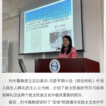
刘兮颖教授之后以索尔·贝娄早期小说《抓住时机》中误
入陌生人葬礼的主人公为例，介绍了犹太民族的节日习俗和
丧葬礼仪这两个犹太民族文化中极其重要的部分。
最后，刘兮颖教授讲到了“圣地”耶路撒冷在犹太文化中不