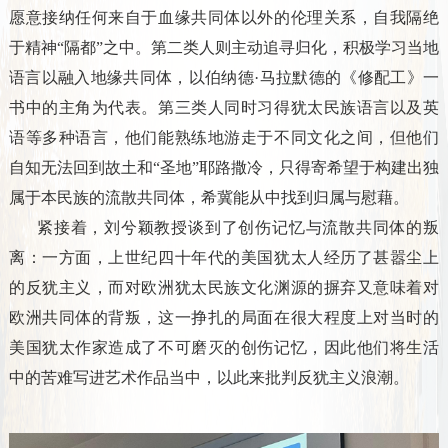
愿意接纳任何来自于血缘共同体以外的伦理关系，自我隔绝
于精神“隔都”之中。第二类人则主动追寻归化，积极学习当地
语言以融入地缘共同体，以伯纳德·马拉默德的《修配工》一
书中的主角为代表。第三类人同时习得犹太民族语言以及英
语等多种语言，他们能熟练地游走于不同文化之间，但他们
自知无法回到故土和“圣地”耶路撒冷，只得寄希望于构建出独
属于本民族的流散共同体，希冀能从中找到归属与慰藉。
紧接着，刘兮颖教授谈到了创伤记忆与流散共同体的叛
离：一方面，上世纪四十年代的美国犹太人经历了甚嚣尘上
的反犹主义，而对欧洲犹太民族文化渊源的摒弃又意味着对
欧洲共同体的背叛，这一挣扎的局面在很大程度上对当时的
美国犹太作家造成了不可磨灭的创伤记忆，因此他们将生活
中的苦难写进艺术作品当中，以此来批判反犹主义浪潮。