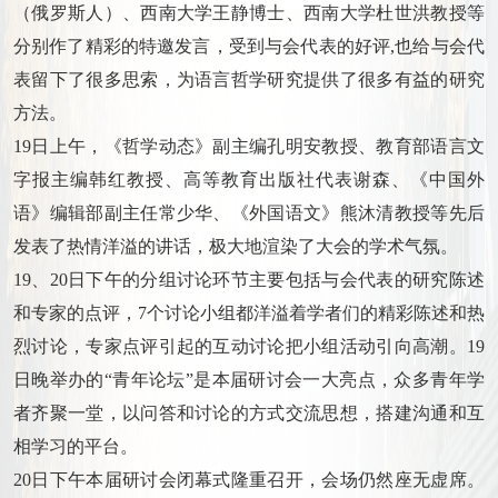
（俄罗斯人）、西南大学王静博士、西南大学杜世洪教授等
分别作了精彩的特邀发言，受到与会代表的好评,也给与会代
表留下了很多思索，为语言哲学研究提供了很多有益的研究
方法。
19日上午，《哲学动态》副主编孔明安教授、教育部语言文
字报主编韩红教授、高等教育出版社代表谢森、《中国外
语》编辑部副主任常少华、《外国语文》熊沐清教授等先后
发表了热情洋溢的讲话，极大地渲染了大会的学术气氛。
19、20日下午的分组讨论环节主要包括与会代表的研究陈述
和专家的点评，7个讨论小组都洋溢着学者们的精彩陈述和热
烈讨论，专家点评引起的互动讨论把小组活动引向高潮。19
日晚举办的“青年论坛”是本届研讨会一大亮点，众多青年学
者齐聚一堂，以问答和讨论的方式交流思想，搭建沟通和互
相学习的平台。
20日下午本届研讨会闭幕式隆重召开，会场仍然座无虚席。