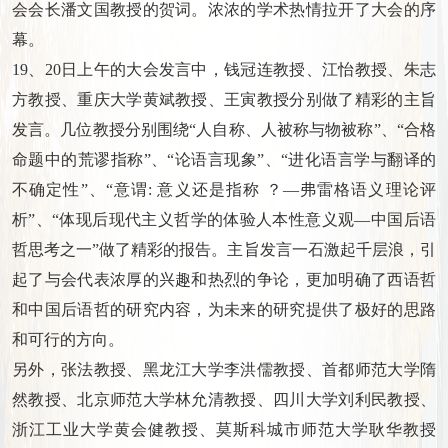
会会长潘文国教授的贺词。浓浓的学术热情拉开了大会的序
幕。
19、20日上午的大会发言中，钱冠连教授、江怡教授、朱志
方教授、重庆大学黄斌教授、王寅教授分别做了精彩的主旨
发言。几位教授分别围绕“人自称、人被称与物被称”、“合格
命题中的荒谬指称”、“论语言现象”、“进化语言学与翻译的
不确定性”、“意谓: 意义还是指称 ？—弗雷格语义理论评
析”、“体现后现代主义哲学的体验人本性意义观—中国后语
哲思考之一”做了精彩的报告。主旨发言一石激起千层浪，引
起了与会代表浓厚的兴趣和热烈的争论，更加明确了西语哲
和中国后语哲的研究内容，为未来的研究提供了极好的思路
和可行的方向。
另外，张法教授、黑龙江大学李洪儒教授、首都师范大学隋
然教授、北京师范大学林允清教授、四川大学刘利民教授、
浙江工业大学黄会健教授、莫斯科城市师范大学耿华教授