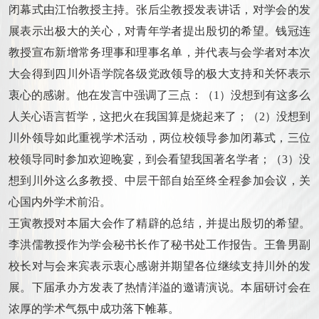
闭幕式由江怡教授主持。张后尘教授发表讲话，对学会的发
展表示出极大的关心，对青年学者提出殷切的希望。钱冠连
教授宣布新增常务理事和理事名单，并代表与会学者对本次
大会得到四川外语学院各级党政领导的极大支持和关怀表示
衷心的感谢。他在发言中强调了三点：（1）没想到有这多么
人关心语言哲学，这把火在我国算是烧起来了；（2）没想到
川外领导如此重视学术活动，两位校领导参加闭幕式，三位
校领导同时参加欢迎晚宴，到会看望我国著名学者；（3）没
想到川外这么多教授、中层干部自始至终全程参加会议，关
心国内外学术前沿。
王寅教授对本届大会作了精辟的总结，并提出殷切的希望。
李洪儒教授作为学会秘书长作了秘书处工作报告。王鲁男副
校长对与会来宾表示衷心感谢并期望各位继续支持川外的发
展。下届承办方发表了热情洋溢的邀请演说。本届研讨会在
浓厚的学术气氛中成功落下帷幕。