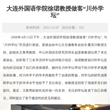
学术平台
大连外国语学院徐珺教授做客“川外学
资源下载
坛”
发布时间：2015-12-07
访问次数：
332
2008年4月13日下午，大连外国语学院徐珺教授做客“
川外学坛”, 与
“川外学坛”学员进行座谈。座谈会由中心主任兼教务处处长董洪川教授主
持。副校长王鲁男教授、中心外国语言研究所所长赵彦春教授出席了本次
座谈会。在听取了三名学员对学坛的详细介绍后，徐珺教授就川外学坛及
创办的活动谈了自己的亲身感受。她对在川外学坛带动下的川外学术氛围
深表钦佩，对川外学子的学术风貌给予了由衷的赞扬，对学坛的研究成果
和学坛学子的学术水平也给予了充分肯定。徐教授还回答了现场学员们的
提问。最后，王鲁男副校长也对他一向支持、关注的学坛发表了自己的看
法，同时提出了富于建设性的意见和建议。