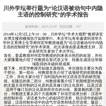
学术平台
川外学坛举行题为“论汉语被动句中内隐
资源下载
主语的控制研究”的学术报告
发布时间：2015-12-07
访问次数：
337
2014年12月5日上午10：00，川外学坛“学术大视野”教师讲堂
在博文楼四楼报告厅如期举行。本次学坛有幸邀请到清华大
学外文系博士生导师何宏华教授做题为“论汉语
被动句中内隐
主语的控制研究
”的学术讲座。此次讲座由姜孟教授主持，百
余名研究生参加了本次学坛。
首先，姜孟教授对何宏华教授的到来表示热烈的欢迎，并向
大家隆重地介绍了何教授在形式语义学、转换生成语法等领
域取得的丰硕科研成果。
接下来，何宏华教授开始做主题报告。本次报告主要分为四
个部分。第一部分，何教授首先介绍了该项研究的前期准备
工作，并向大家介绍了当时国内外对汉语语言学的研究现
状。在随后的第二部分，何教授着重介绍了初期维瑟对内隐
的主题主语控制的泛化原则及其修订的泛化原则，以及汉语
适用于修订后的泛化原则所存在的分歧。紧接着的第三部
分，何教授主要从四个方面阐释了补语空语类分析：汉语中
的控制补语，讲话者为中心的副词空语类，指示语中的副词
假设，汉语控制补语中的语气空语类和情态空语类。最后，