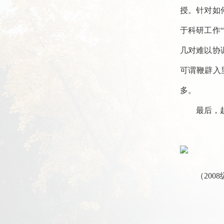
授。针对如
于科研工作
几对难以协
可谓鞭辟入
多。
最后，
（200