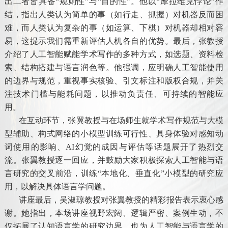
出二者皆具备“规则性”与“目的性”。他以“摩拉维克悖论”作
结，指出人类认为简单的事（如行走、抓握）对机器反而困
难，而人类认为复杂的事（如运算、下棋）对机器却相对容
易，这提示我们需重新评估人机各自的优势。最后，张教授
介绍了人工智能赋能学术写作的多种方式，如选题、资料检
索、结构搭建与语言润色等。他强调，应明确人工智能使用
的边界与规范，重视事实核验、引文标注和版权合规，并关
注技术门槛与能耗问题，以推动负责任、可持续的智能应
用。
在互动环节，张翼教授与在场师生就学术写作规范与大模
型辅助、构式网络的小模型训练可行性、具身体验对感知动
词使用的影响、
AI
幻觉的成因与评估等话题展开了热烈交
流。张翼教授逐一回应，并鼓励大家积极探索人工智能与语
言研究的交叉前沿，训练“本地化、垂直化”小模型的研究应
用，以解决具体语言学问题。
讲座最后，吴淑琼教授对张翼教授的精彩报告表示衷心感
谢。她指出，本场讲座视野宏阔、逻辑严密、案例生动，不
仅拓展了认知语言学的研究边界，也为人工智能与语言学的