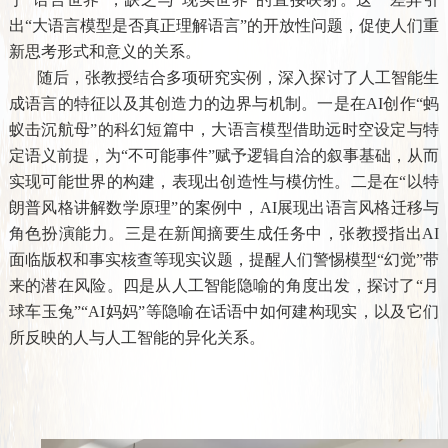
出“大语言模型是否真正理解语言”的开放性问题，促使人们重
新思考形式和意义的关系。
随后，张教授结合多项研究实例，深入探讨了人工智能生
成语言的特征以及其创造力的边界与机制。一是在
AI
创作“蚂
蚁击沉航母”的科幻短篇中，大语言模型借助远时空设定与特
定语义前提，为“不可能事件”赋予逻辑自洽的叙事基础，从而
实现可能世界的构建，表现出创造性与模仿性。二是在“以特
朗普风格讲解数学原理”的案例中，
AI
展现出语言风格迁移与
角色扮演能力。三是在新闻摘要生成任务中，张教授指出
AI
面临版权和事实核查等现实议题，提醒人们警惕模型“幻觉”带
来的潜在风险。四是从人工智能隐喻的角度出发，探讨了“月
球车玉兔”“
AI
妈妈”等隐喻在话语中如何建构现实，以及它们
所反映的人与人工智能的异化关系。