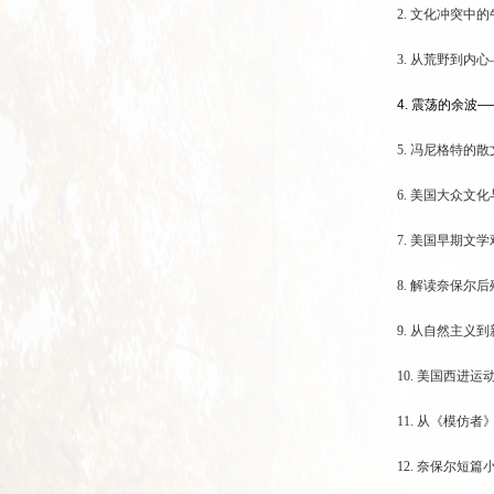
2. 文化冲突中
3. 从荒野到内
4.
震荡的余波
—
5. 冯尼格特的
6. 美国大众文
7. 美国早期文
8. 解读奈保尔
9. 从自然主义
10. 美国西进
11. 从《模仿
12. 奈保尔短