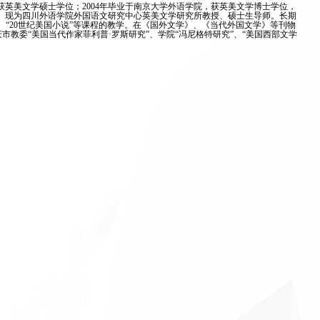
系，获英美文学硕士学位；2004年毕业于南京大学外语学院，获英美文学博士学位，
文学。现为四川外语学院外国语文研究中心英美文学研究所教授、硕士生导师。长期
、“20世纪美国小说”等课程的教学。在《国外文学》、《当代外国文学》等刊物
教委“美国当代作家菲利普·罗斯研究”、学院“冯尼格特研究”、“美国西部文学