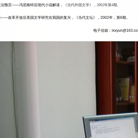
政治预言
——
冯尼格特后现代小说解读，
《当代外国文学》，2002年第4期。
话
——
改革开放后美国文学研究在我国的复兴，《当代文坛》，
2002
年，第
6
期。
电子信箱：
lxxyun@163.c