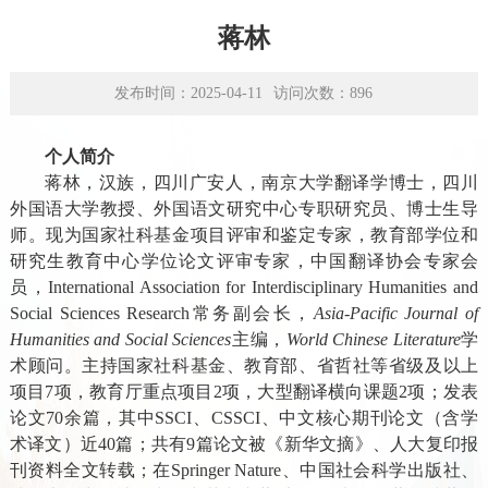
学术平台
蒋林
资源下载
发布时间：2025-04-11
访问次数：
896
个人简介
蒋林，汉族，四川广安人，南京大学翻译学博士，四川
外国语大学教授、外国语文研究中心
专职
研究员、博士生导
师。现为国家社科基金项目评审和鉴定专家，教育部学位和
研究生教育中心学位论文评审专家，中国翻译协会专家会
员，
International Association for Interdisciplinary Humanities and
Social Sciences Research
常务副会长，
Asia-Pacific Journal of
Humanities and Social Sciences
主编
，
World Chinese Literature
学
术顾问
。主持国家社科基金、教育部、省哲社等省级
及
以上
项目
7
项，教育厅重点项目
2
项，大型翻译横向课题
2
项；发表
论文
70
余篇，其中
SSCI
、
CSSCI
、中文核心期刊论文（含学
术译文）
近
4
0
篇；共有
9
篇论文被《新华文摘》、人大复印报
刊资料全文转载；在
Springer Nature
、中国社会科学出版社
、