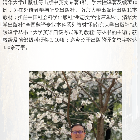
清华大学出版社
等出版
中英文专著
4
部
、
学术性
译著
及
编著
10
部
，另
在
外语教学与研究出版社
、
南京大学出版社
出版
11
本
教材；担任中国社会科学出版社
“生态文学批评译丛”、清华大
学出版社“全国翻译专业本科系列教材”和南京大学出版社“武
陵译学丛书”“大学英语四级考试系列教程”等丛
书的主编；获
校级及省部级科研奖励
10
项
；
迄今公开出版的译文总字数达
330
余万字。