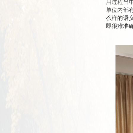
用过程当
单位
内部
么样的语
即
很难
准