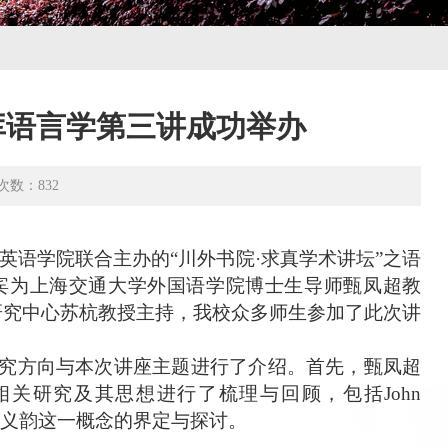
库语言学第三讲成功举办
次数：
832
英语学院
联合
主办的
“
川外书院
·
求真学术讲坛
”之
语
宾为
上海交通大学
外国语学院
博士生导师
甄凤超
教
研究中心苏杭教授
主持，
我校众多师生参加了此次讲
究方向与本次讲座主题进行了介绍。
首先，
甄凤超
相关
研究
及
其思想
进行了梳理与回顾
，
包括
J
ohn
义韵这一概念的界定与
探讨
。