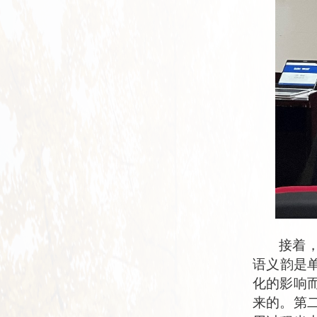
接着
语义韵
是
化的影响
来
的
。第