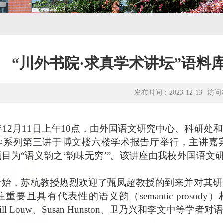
“川外书院·求真学术讲坛”语料
发布时间：2023-12-13
访问
年
12
月
11
日
上午
1
0
点
，
由外国语文研究中心、科研处
和
学
系列
第三讲
于博文
楼六楼学术
报告厅
举行，主讲嘉
题目为
“
语义韵之
‘韵味无穷’
”
。该讲座由
我校外国语文
伊始，苏杭教授
热烈欢迎了
甄凤超教授
的到来并对其
研
往
重要且
具有代表性的
语义韵（
s
emantic prosody
）
ill
Louw
、
S
usan Hunston
、卫乃兴和李文中
等
学者对语