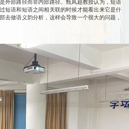
是外部路径而
非内部
路径。
甄凤超教授认为，
短语
过短语和短语之间相关联的时候才能看出来它是
什
部
去做
语义韵分析
，这样会导致一个很大的问题
，