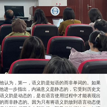
他认为
，第一，
语义韵是短语的而非单词的
。
如果
他
进一步
指出，内涵
意义
是静态的，
它
受到历史文
语义韵是动态的，
是
在语言
使用过程中才能表现出
的而非静态的
。
因为
只有
将
语义韵
放到语言动态使