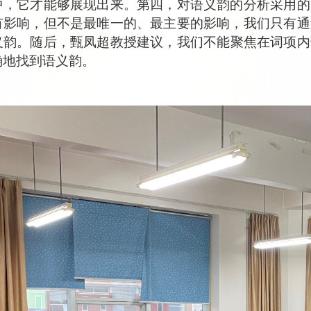
中
，它
才能够展现出来。第四，对语义韵的分析采用的
有影响，但不是
最
唯一
的、最主要的影响，我们
只有
通
义韵。
随后，
甄凤超教授
建议
，我们不能
聚焦
在
词项内
确地
找到语义韵
。