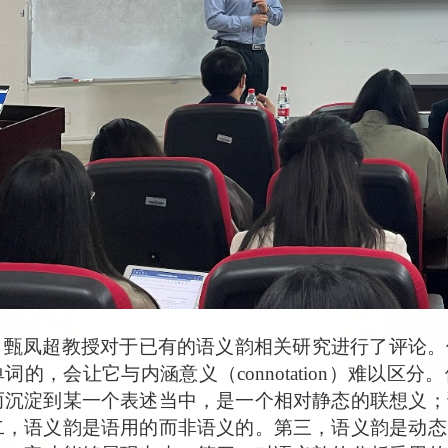
，
甄凤超教授对于已有的语义
韵相关
研究进行了
评论
。
单词的，会
让
它与内涵
意义
（
c
onno
ta
tion
）难以区分
。
而沉淀到某一个表述
当
中
，是一个相
对静态的联想义
；
二，语义韵是语用的而非语义的。第三，语义韵是动态