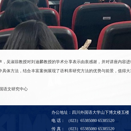
声，吴淑琼教授对刘迪麟教授的学术分享表示由衷感谢，并对讲座内容进
中具体方法，结合丰富案例展现了语料库研究方法的优势与前景，值得大
国语文研究中心
办公地址：四川外国语大学山下博文楼五楼
电 话： （023）65385080 65385520
传 真： （023）65385080 65385520