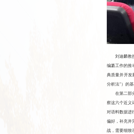
刘迪麟教
编纂工作的推
典质量并开发
分析法
”
）的基
在第二部
察这六个近义
对语料数据进
偏好，补充并
战，需要细致