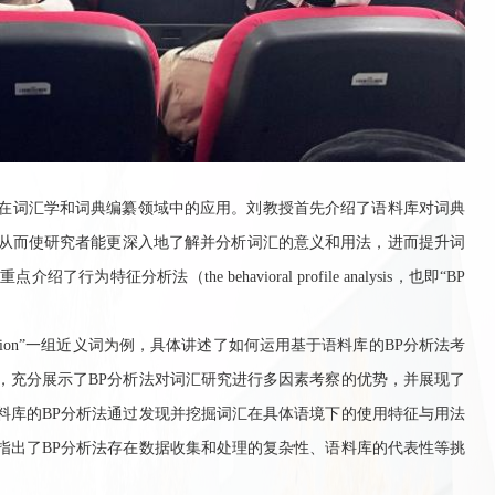
在词汇学和词典编纂领域中的应用。刘教授首先介绍了语料库对词典
从而使研究者能更深入地了解并分析词汇的意义和用法，进而提升词
并重点介绍了行为特征分析法（
the
b
ehavioral profile analysis
，
也即“
BP
tion
”一组近义词为例，具体讲述了如何运用
基于语料库的
BP
分析法考
，充分展示了
BP
分析法对词汇研究进行多因素考察的优势，并展现了
料库的
BP
分析法通过发现并挖掘词汇在具体语境下的使用特征与用法
指出了
BP
分析法存在数据收集和处理的复杂性、语料库的代表性等挑