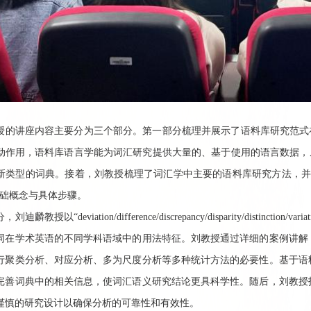
授的讲座内容主要分为三个部分。第一部分梳理并展示了语料库研究范式
动作用，语料库语言学能为词汇研究提供大量的、基于使用的语言数据，
新类型的词典。接着，刘教授梳理了词汇学中主要的语料库研究方法，
础概念与具体步骤。
分，刘迪麟教授以“
deviation/difference/discrepancy/disparity/distinction/varia
词在学术英语的不同学科语域中的用法特征。刘教授通过详细的案例讲解
行聚类分析、对应分析
、
多为尺度分析
等多种统计方法的必要性。基于语
完善词典中的相关信息，使词汇语义研究结论更具科学性。随后，刘教授
谨慎的研究设计以确保分析的可靠性和有效性。