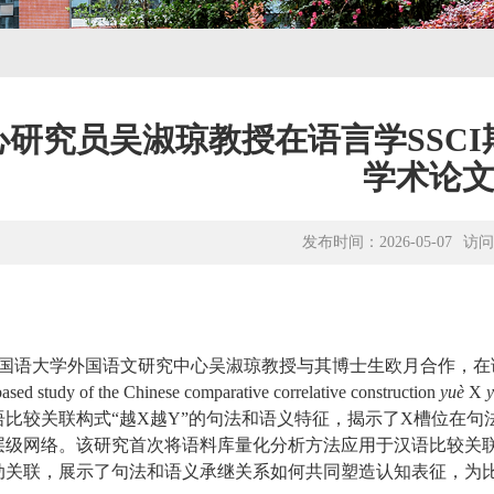
研究员吴淑琼教授在语言学SSCI期刊《L
学术论
发布时间：2026-05-07
访问
国语大学外国语文研究中心吴淑琼教授与其博士生欧月合作，在
ased study of the Chinese comparative correlative construction
yuè
X
比较关联构式“越X越Y”的句法和语义特征，揭示了
X
槽位在句
层级网络。该研究首次将语料库量化分析方法应用于汉语比较关
动关联，展示了句法和语义承继关系如何共同塑造认知表征，为比