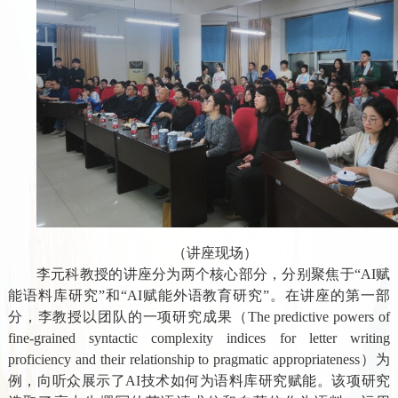
（讲座现场）
李元科教授的讲座分为两个核心部分，分别聚焦于
“AI
赋
能语料库研究
”
和
“AI
赋能外语教育研究
”
。在讲座的第一部
分，李教授以团队的一项研究成果（
The predictive powers of
fine-grained syntactic complexity indices for letter writing
proficiency and their relationship to pragmatic appropriateness
）为
例，向听众展示了
AI
技术如何为语料库研究赋能。该项研究