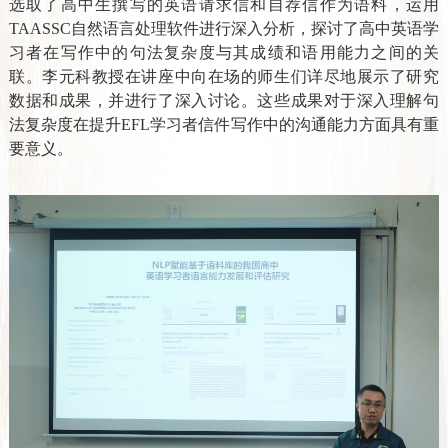
选取了高中生撰写的英语请求信和自荐信作为语料，运用
TAASSC
自然语言处理软件进行深入分析，探讨了高中英语学
习者在写作中的句法复杂度与其成绩和语用能力之间的关
联。李元科教授在讲座中向在场的师生们详尽地展示了研究
数据和成果，并进行了深入讨论。这些成果对于深入理解句
法复杂度在提升
EFL
学习者信件写作中的沟通能力方面具有重
要意义。