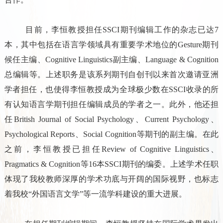
目前，李恒教授担任
SSCI
期刊编辑工作的杂志已达
7
本，其中包括在语言学领域具有重要学术地位的
Gesture
期刊
候任主编、
Cognitive Linguistics
副主编、
Language & Cognition
总编辑等。上述职务是该系列期刊自创刊以来首次邀请亚洲
学者担任，也使得李恒教授成为全球极少数在
SSCI
收录的所
有认知语言学期刊担任编辑成员的学者之一。此外，他还担
任
British Journal of Social Psychology
、
Current Psychology
、
Psychological Reports
、
Social Cognition
等期刊的副主编。在此
之前，李恒教授已担任
Review of Cognitive Linguistics
、
Pragmatics & Cognition
等
16
本
SSCI
期刊的编委。上述学术任职
体现了我校教师深厚的学术功底与开阔的国际视野，也标志
着我校“外国语言文学”等一流学科建设的重大进展。