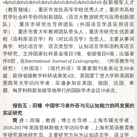
•&#x0;&#x0;&#x0;&#x0;&#x0;&#x0;&#x0;&#x0;
创新领军人才
（教育领域），重庆市首批高等学校优秀人才，重庆市高校
哲学社会科学协同创新团队（语言大数据研究与应用创新团
队）、重庆市研究生导师团队（外国语言学及应用语言
学）、重庆市黄大年教师团队带头人，重庆市研究生优质课
程《语料库语言学》和《对比语言学》负责人。主要从事词
典学、对比语言学、语言类型学、认知语言学和语料库语言
学研究。主持国家社科基金项目
3
项、省级项目
6
项，出版著
作
8
部，在
International Journal of Lexicography
、《外语教学与
研究》《外国语》《现代外语》等重要期刊发表论文
60
余
篇，获得省级教学科研成果奖
4
次。英国爱丁堡大学和美国新
墨西哥大学访问学者，应邀参加在美国、德国、法国、希
腊、匈牙利和新加坡等地举行的国际学术会议
10
余次。
报告五：田臻
中国学习者外语与元认知能力协同发展的
实证研究
简 介：
田臻，教授，博士生导师，上海市曙光学者，
2016-2017
年美国普林斯顿大学访问学者，上海市英语教育教
学研究基地研究员。主要研究方向为认知语言学、语义学，