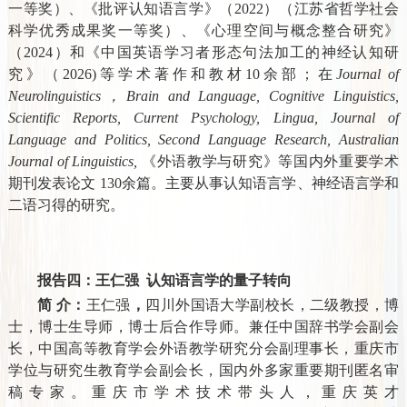
一等奖）、《批评认知语言学》（
2022
）（江苏省哲学社会
科学优秀成果奖一等奖）、《心理空间与概念整合研究》
（
2024
）和《中国英语学习者形态句法加工的神经认知研
究》（
2026)
等学术著作和教材
10
余部；在
Journal of
Neurolinguistics
，
Brain and Language, Cognitive Linguistics,
Scientific Reports, Current Psychology, Lingua, Journal of
Language and Politics, Second Language Research, Australian
Journal of Linguistics,
《外语教学与研究》等国内外重要学术
期刊发表论文 130余篇。主要从事认知语言学、神经语言学和
二语习得的研究。
报告四：王仁强
认知语言学的量子转向
简 介：
王仁强
，
四川外国语大学副校长，二级教授，博
士，博士生导师，博士后合作导师。兼任中国辞书学会副会
长，中国高等教育学会外语教学研究分会副理事长，重庆市
学位与研究生教育学会副会长，国内外多家重要期刊匿名审
稿专家。重庆市学术技术带头人，重庆英才