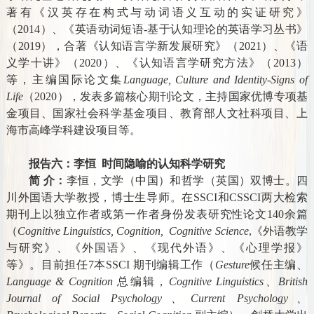
著有《汉英存在构式与动词语义互动的实证研究》
（
2014
）、《英语动词短语-基于认知理论的英语学习丛书》
（
2019
），合著《认知语言学新发展研究》（
2021
）、《语
义学十讲》（
2020
）、《认知语言学研究方法》（
2013
）
等，主编国际论文集
Language, Culture and Identity-Signs of
Life
（
2020
），发表多篇核心期刊论文，主持国家优博专项基
金项目、国家社会科学基金项目、教育部人文社科项目、上
海市高峰学科建设项目等。
报告六：李恒
时间隐喻的认知科学研究
简 介：
李恒，文学（中国）和哲学（英国）双博士。四
川外国语大学教授，博士生导师。在
SSCI
和
CSSCI
两大检索
期刊上以独立作者或第一作者身份发表研究性论文
140
余篇
（
Cognitive Linguistics, Cognition,
Cognitive Science
,
《外语教学
与研究》、《外国语》、《现代外语》、《心理学报》
等》。目前担任
7
本
SSCI
期刊编辑工作（
Gesture
候任主编、
Language & Cognition
总编辑，
Cognitive Linguistics
、
British
Journal of Social Psychology
、
Current Psychology
、