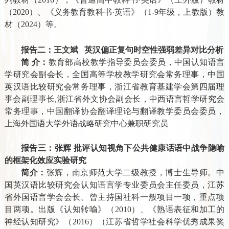
（
2020
）、《义务教育教科书
·
英语》（
1-9
年级，上教版）教
材（
2024
）等。
报告二：王文斌
英汉偏正复句时空性强弱差异对比分析
简 介：
教育部高校教学指导委员会委员，中国认知语言
学研究会副会长，全国高等学校教学研究会常务理事，中国
英汉语比较研究会常务理事，浙江省教育基建学会第四届理
事会副理事长,浙江省外文协会副会长，中西语言哲学研究会
常务理事，中国翻译协会翻译理论与翻译教学委员会委员，
上海外国语大学外语战略研究中心兼职研究员
报告三：张辉 批评认知视角下公共健康话语中战争隐喻
的框架化效应实验研究
简介：
张辉，南京师范大学二级教授，博士生导师。中
国英汉语比较研究会认知语言学专业委员会主任委员，江苏
省外国语言学会会长。曾主持国社科一般项目一项，重点项
目两项。出版《认知转喻》（
2010
）、《熟语表征和加工的
神经认知研究》（
2016
）（江苏省哲学社会科学优秀成果奖