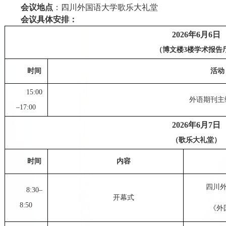
会议地点
：四川外国语大学歌乐大礼堂
会议具体安排：
2026
年
6
月
6
日
（博文楼
3
楼学术报告
时间
活动
15:00
外语期刊主
–17:00
2026
年
6
月
7
日
（歌乐大礼堂）
时间
内容
四川
8:30–
开幕式
8:50
《外