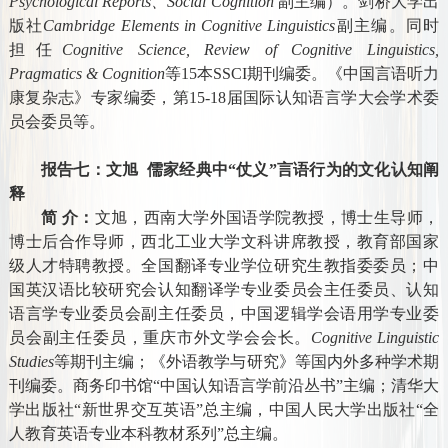
Psychological Reports
、
Social Cognition
副主编）。剑桥大学出
版社
Cambridge Elements in Cognitive Linguistics
副主编。同时
担任
Cognitive Science, Review of Cognitive Linguistics,
Pragmatics & Cognition
等
15
本
SSCI
期刊编委。《中国言语听力
康复杂志》专家编委，第
15-18
届国际认知语言学大会学术委
员会委员等。
报告七：文旭
儒家经典中“仗义”言语行为的文化认知阐
释
简 介：
文旭，西南大学外国语学院教授，博士生导师，
博士后合作导师，西北工业大学文科讲席教授，教育部国家
级人才特聘教授。全国翻译专业学位研究生教指委委员；中
国英汉语比较研究会认知翻译学专业委员会主任委员、认知
语言学专业委员会副主任委员，中国逻辑学会语用学专业委
员会副主任委员，重庆市外文学会会长。
Cognitive Linguistic
Studies
等期刊主编；《外语教学与研究》等国内外多种学术期
刊编委。商务印书馆
“
中国认知语言学前沿丛书
”
主编；清华大
学出版社
“
新世界交互英语
”
总主编，中国人民大学出版社
“
全
人教育英语专业本科教材系列
”
总主编。