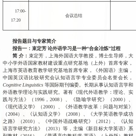
17:00-
会议总结
17:20
报告题目与专家简介
报告一：束定芳 论外语学习是一种“合金冶炼”过程
简 介：
束定芳，上海外国语大学教授，博士生导师，大
中小学外语国家教材建设重点研究基地（上外）首席专家，
上海市英语教育教学研究基地首席专家，《外国语》主编，
中国英汉语比较研究会认知语言学专业委员会名誉会长，
Cognitive Linguistics
等国际期刊编委。长期从事认知语言学和
外语教学理论与实践研究。著有《现代外语教学：理论、实
践与方法》（
1996
，
2008
）、《隐喻学研究》（
2000
）、
《现代语义学》（
2000
）、《外语教学改革：问题与对策》
（
2004
）、《认知语义学》（
2008
）、《大学英语教学成功
之路》（
2010
）、《中国外语战略研究》（
2012
）、《认知
语言学研究方法》（
2013
）等，主编《新目标大学英语》系
列教材（
2016
），《普通高中教科书
·
英语》（上外版）教材