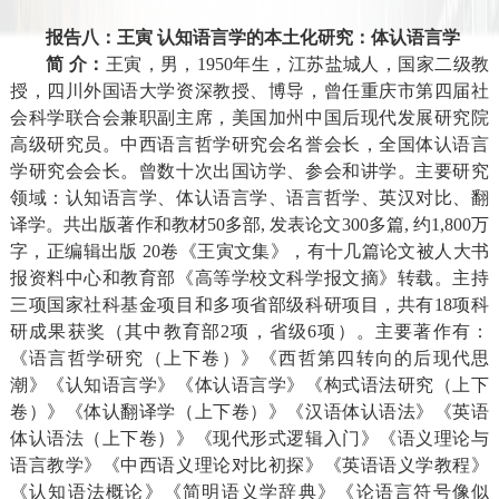
报告八：王寅 认知语言学的本土化研究：体认语言学
简 介：
王寅，男，
1950
年生，江苏盐城人，国家二级教
授，四川外国语大学资深教授、博导，曾任重庆市第四届社
会科学联合会兼职副主席，美国加州中国后现代发展研究院
高级研究员。中西语言哲学研究会名誉会长，全国体认语言
学研究会会长。曾数十次出国访学、参会和讲学。主要研究
领域：认知语言学、体认语言学、语言哲学、英汉对比、翻
译学。共出版著作和教材
50
多部
,
发表论文
300
多篇
,
约
1,800
万
字，正编辑出版
20
卷《王寅文集》，有十几篇论文被人大书
报资料中心和教育部《高等学校文科学报文摘》转载。主持
三项国家社科基金项目和多项省部级科研项目，共有
18
项科
研成果获奖（其中教育部
2
项，省级
6
项）。主要著作有：
《语言哲学研究（上下卷）》《西哲第四转向的后现代思
潮》《认知语言学》《体认语言学》《构式语法研究（上下
卷）》《体认翻译学（上下卷）》《汉语体认语法》《英语
体认语法（上下卷）》《现代形式逻辑入门》《语义理论与
语言教学》《中西语义理论对比初探》《英语语义学教程》
《认知语法概论》《简明语义学辞典》《论语言符号像似