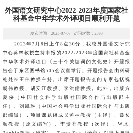
学术平台
外国语文研究中心2022-2023年度国家社
资源下载
科基金中华学术外译项目顺利开题
发布时间：2023-07-07
访问次数：
2393
2023年7月
6
日上午
8
点
3
0
分，我校外国语文研究
中心蒋林教授主持申报的
2
022-2023
年度国家社科基金
中华学术外译项目《三十个关键词的文化史》开题报
告会于东区图书馆
505
会议室举行。开题报告会由科研
处处长王伟教授主持。出席开题报告会的专家包括祝
朝伟教授、胡安江教授、李洪儒教授。此外，出版方
夏侠（中国社会科学出版社国际合作与出版部主
任）、刘凯琳（中国社会科学出版社国际合作与出版
部编辑），项目课题组成员蒋林教授（主译）、聂长
顺教授（原文编写）、李贵苍教授（次译）、
W
.A.
Zankin
教授（译审）、
Terry
Xue
（译审）以线上与线