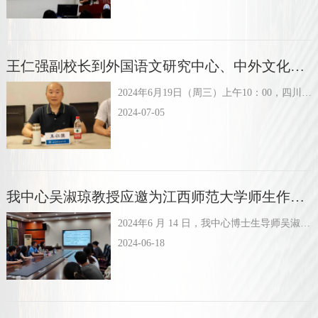
王仁强副校长到外国语文研究中心、中外文化比较研究中心调研
2024年6月19日（周三）上午10：00，四川外国语大学副校长王仁强到外国语文研究中心、中外文化比较研究中心调研指导工作，科研处处长林移刚、综合科科长谢运龙以及两个中心全体专职科研人员、行政管理...
2024-07-05
我中心吴淑琼教授应邀为江西师范大学师生作报告
2024年6 月 14 日，我中心博士生导师吴淑琼教授应邀为江西师范大学外国语学院师生作题为“认知社会语言学视角下反义词不对称性的历时研究”的学术讲座。本次讲座由蒋向勇教授主持，50...
2024-06-18