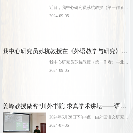
近日，我中心研究员苏杭教授（第一作者兼通讯作者）与四川外国语大学博士生叶军（第二作者）、北京航天航空大学卫乃兴教授（第三作者）的合作研究成果“Integrating pattern grammar...
2024-09-05
我中心研究员苏杭教授在《外语教学与研究》发表学术论文
我中心研究员苏杭教授（第一作者）与北京航天航空大学卫乃兴教授（通讯作者）共同在国内语言学领域权威期刊《外语教学与研究》2023年第六期上发表了题为“型式语法、构式语法、局部语法：汇融与歧异”的学术...
2024-09-05
姜峰教授做客“川外书院·求真学术讲坛——语料库语言学第六讲”
2024年6月28日下午4点，由外国语文研究中心、商务英语学院联合主办的“川外书院·求真学术讲坛”之语料库语言学系列第六讲于博文楼六楼学术报告厅举行。吉林大学公共外语教育学院副院长、博士生导师姜峰...
2024-07-06