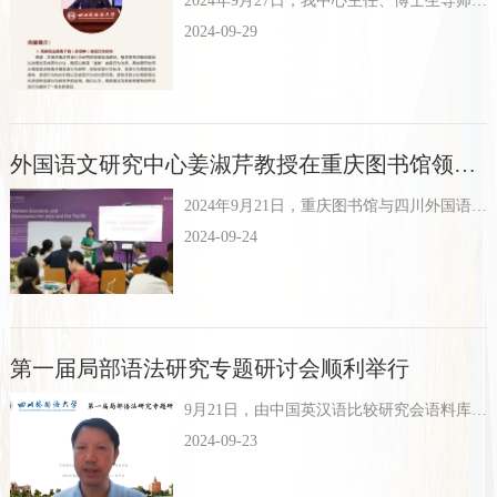
2024年9月27日，我中心主任、博士生导师苏杭教授应邀为浙江工业大学外国语学院师生开展学术讲座。本次讲座作为“新文科新外语论坛”系列学术活动的第十六讲，由外国语学院副院长王路明教授主持，吸引了众...
2024-09-29
外国语文研究中心姜淑芹教授在重庆图书馆领读经典短篇小说
2024年9月21日，重庆图书馆与四川外国语大学英语学院《英文经典选读》课程组联合推出的“英阅船:英语经典·短篇悦享”领读活动在重庆图书馆启动。首场活动由外国语文中心姜淑芹教授领读经典短篇小...
2024-09-24
第一届局部语法研究专题研讨会顺利举行
9月21日，由中国英汉语比较研究会语料库语言学专业委员主办、四川外国语大学外国语文研究中心与科研处联合承办的“第一届局部语法研究专题研讨会”通过线上会议平台顺利举行。本次研讨会聚焦局部语法这一核心...
2024-09-23