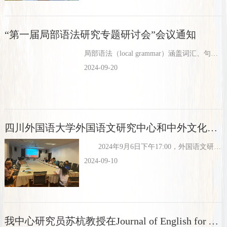
“第一届局部语法研究专题研讨会”会议通知
局部语法（local grammar）涵盖词汇、句法、语义、语用等层面的分析，融形式、意义、功能于一体，是语料库语言学的经典分析框架之一，为短语学、语言描写和话语分析等研究提供了一条可行路径，在...
2024-09-20
四川外国语大学外国语文研究中心和中外文化比较研究中心共同庆祝第40个教师节
2024年9月6日下午17:00，外国语文研究中心和中外文化比较研究中心在博文楼三楼会议室共同庆祝我国第40个教师节。四川外国语大学副校长王仁强、科研处副处长马武林及全体科研人员、行...
2024-09-10
我中心研究员苏杭教授在Journal of English for Academic Purposes发表学术论文