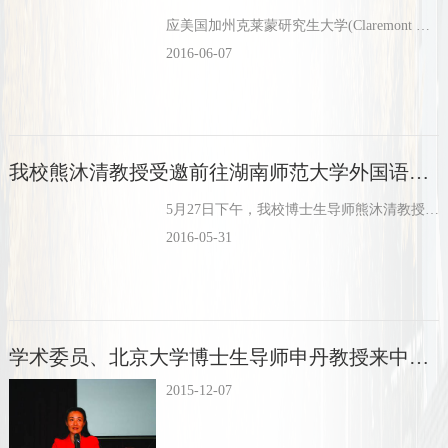
应美国加州克莱蒙研究生大学(Claremont Graduate University)中美后现代发展研究院首任院长、世界著名后现代哲学家、美国国家人文科学院院士John Cobb教授,以及常务副院长...
2016-06-07
我校熊沐清教授受邀前往湖南师范大学外国语学院讲学
5月27日下午，我校博士生导师熊沐清教授受邀前往湖南师大外国语学院开展题为“从认知文学研究看语言、文学、认知的三维界面”的学术讲座。本次讲座由外国语学院廖光蓉副院长主持。熊沐清教授首先提出了两个熟悉的...
2016-05-31
学术委员、北京大学博士生导师申丹教授来中心讲学
2015-12-07