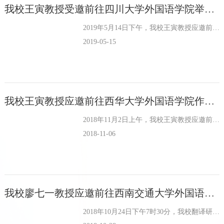
学术平台
我校王寅教授受邀前往四川大学外国语学院举行讲座
资源下载
2019年5月14日下午，我校王寅教授应邀前往四川大学为外国语学院师生举办了一场题为《体认语言学：理论与实践》的讲座，本次讲座由外国语学院刘利民教授主持。王寅教授通过提出并回答了两个问题，即‘为什么学...
2019-05-15
我校王寅教授应邀前往西华大学外国语学院作学术讲座
2018年11月2日上午，我校王寅教授应邀前往西华大学外国语学院，作了题为“体认语言学视野下的汉语成语英译——以《红楼梦》300成语的三个译本为例”的学术讲座。王寅教授幽默又不失严谨的向大家介绍了体认...
2018-11-06
我校廖七一教授应邀前往西南交通大学外国语学院讲学
2018年10月24日下午7时30分，我校翻译研究所廖七一教授受邀前往西南交通大学，为外国语学院师生作了题为“典籍外译与接受语境”的讲座。本次讲座由俞森林教授主持。廖七一教授主要从五个方面展开讨论：1...