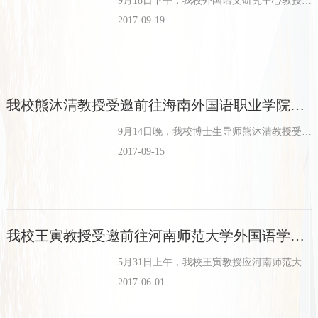
9月18日下午，我校外国语文研究中心教授、认知科学研究所所长王寅教授应邀在西安外国语大学举办题为“后现代学术大视野下的认知语言学——兼谈语言教学和论文写作”的学术讲座。讲座由研究生工作部常务副院长张京...
2017-09-19
我校熊沐清教授受邀前往海南外国语职业学院讲学
9月14日晚，我校博士生导师熊沐清教授受邀参加海南外国语职业学院“教授谈科研”系列学术沙龙专题，并作“科研成果的原则与方法”主题讲座。“想要抓好科研的成功，原则以及方法必不可少。”讲座一开始，熊沐清教...
2017-09-15
我校王寅教授受邀前往河南师范大学外国语学院讲学
5月31日上午，我校王寅教授应河南师范大学外国语学院邀请，为学院师生作了题为“语言的体认观——以英汉明喻习语为例”的讲座。讲座由外国语学院刘国兵教授主持，外国语学院相关专业教师、研究生共百余人聆听了讲...
2017-06-01